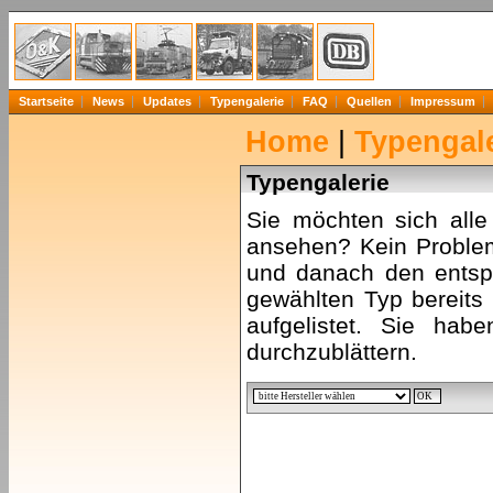
Startseite
News
Updates
Typengalerie
FAQ
Quellen
Impressum
Home
|
Typengale
Typengalerie
Sie möchten sich all
ansehen? Kein Problem
und danach den entsp
gewählten Typ bereits 
aufgelistet. Sie hab
durchzublättern.