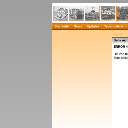
Startseite
News
Updates
Typengalerie
Home
Seite nic
ERROR 4
Die von I
Bitte klick