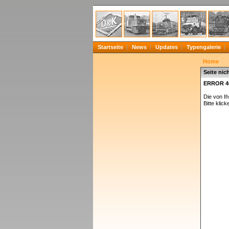
Startseite
News
Updates
Typengalerie
Home
Seite nic
ERROR 4
Die von I
Bitte klick