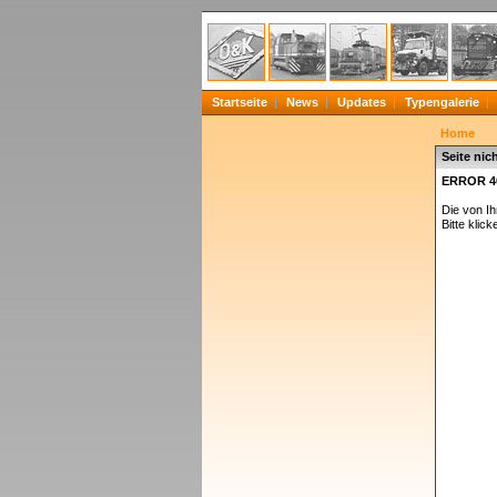
Startseite
News
Updates
Typengalerie
Home
Seite nic
ERROR 4
Die von I
Bitte klick