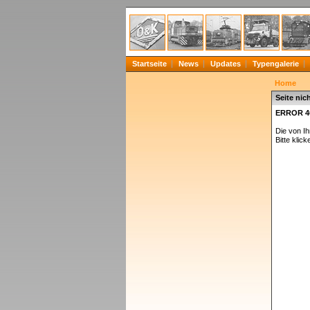
Startseite
News
Updates
Typengalerie
Home
Seite nic
ERROR 4
Die von I
Bitte klick