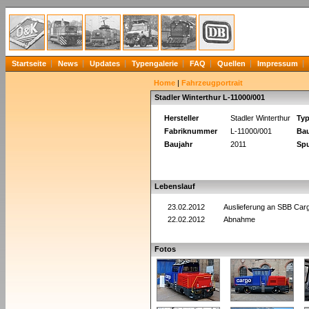
Startseite
News
Updates
Typengalerie
FAQ
Quellen
Impressum
Home
|
Fahrzeugportrait
Stadler Winterthur L-11000/001
Hersteller
Stadler Winterthur
Ty
Fabriknummer
L-11000/001
Bau
Baujahr
2011
Spu
Lebenslauf
23.02.2012
Auslieferung an SBB Carg
22.02.2012
Abnahme
Fotos