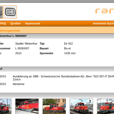
FAQ
Quellen
Impressum
erweiterte Such
ahrzeugportrait
interthur L-9500/007
ler
Stadler Winterthur
Typ
Ee 922
knummer
L-9500/007
Bauart
Bo-el
r
2010
Spurweite
1435 mm
uf
.2010
Auslieferung an SBB - Schweizerische Bundesbahnen AG, Bern "922 007-0" [NV
Zürich
.2010
Abnahme