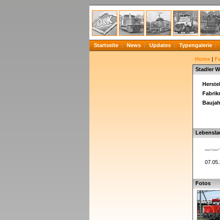
Startseite
News
Updates
Typengalerie
Home
|
F
Stadler W
Herstel
Fabri
Baujah
Lebensla
__.__
07.05
Fotos