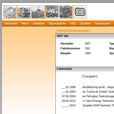
Startseite
News
Updates
Typengalerie
FAQ
Quellen
Impressum
Home
|
Fahrzeugportrait
ART 180
Hersteller
ART
Ty
Fabriknummer
180
Bau
Baujahr
1997
Spu
Lebenslauf
["Cargolok"]
__.01.1998
Auslieferung an AL - Au
__.01.2002
an TransLok GmbH, Gel
07.05.2004
an Petroplus Tankstorage
29.06.2012
=> Varo Energy Tankstora
__.__.2014
Vergabe NVR-Nummer "Em