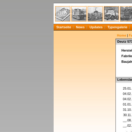
Startseite
News
Updates
Typengalerie
Home
|
F
Deutz 57
Herstel
Fabri
Baujah
Lebensla
25.01
04.02
04.02
01.01
31.10
30.11
__.08
__.02
__.__