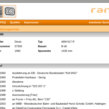
FAQ
Quellen
Impressum
erweiterte Such
ahrzeugportrait
309
ler
Deutz
Typ
A6M 617 R
knummer
57309
Bauart
B-dh
r
1960
Spurweite
1435 mm
uf
.1960
Auslieferung an DB - Deutsche Bundesbahn "Köf 6451"
.1960
Probefahrt Karthaus - Serrig
.1960
Abnahme
.1968
Umzeichnung in "323 207-1"
.1988
z-Stellung
.1988
Ausmusterung [Trier]
.1990
an Furrer + Frey AG, Bern "132"
.2003
an WBB - Westdeutscher Bahn- und Baubedarf Horst Scholtz GmbH, Hattingen
.200x
an GleisFrei Costruzione Ferroviarie S.r.l., Castel d'Ario