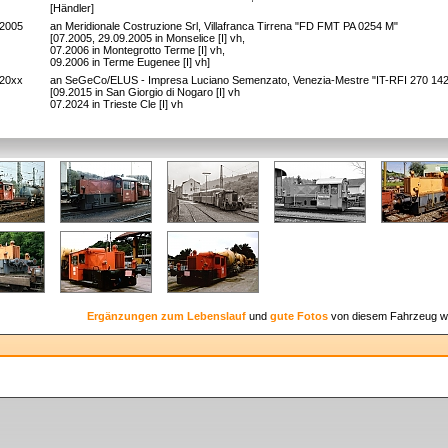
[Händler]
.2005
an Meridionale Costruzione Srl, Villafranca Tirrena "FD FMT PA 0254 M"
[07.2005, 29.09.2005 in Monselice [I] vh,
07.2006 in Montegrotto Terme [I] vh,
09.2006 in Terme Eugenee [I] vh]
.20xx
an SeGeCo/ELUS - Impresa Luciano Semenzato, Venezia-Mestre "IT-RFI 270 14
[09.2015 in San Giorgio di Nogaro [I] vh
07.2024 in Trieste Cle [I] vh
Ergänzungen zum Lebenslauf
und
gute Fotos
von diesem Fahrzeug w