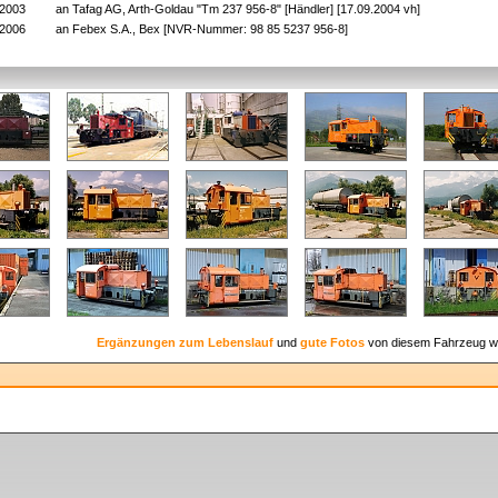
.2003
an Tafag AG, Arth-Goldau "Tm 237 956-8" [Händler] [17.09.2004 vh]
.2006
an Febex S.A., Bex [NVR-Nummer: 98 85 5237 956-8]
Ergänzungen zum Lebenslauf
und
gute Fotos
von diesem Fahrzeug w