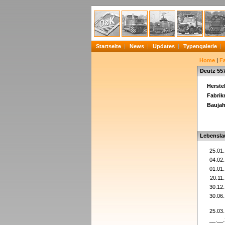
Startseite
News
Updates
Typengalerie
Home
|
F
Deutz 55
Herstel
Fabri
Baujah
Lebensla
25.01
04.02
01.01
20.11
30.12
30.06
25.03
__.__