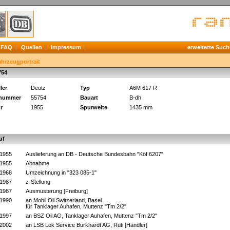
FAQ
Quellen
Impressum
erweiterte Such
ahrzeugportrait
754
ler
Deutz
Typ
A6M 617 R
knummer
55754
Bauart
B-dh
r
1955
Spurweite
1435 mm
uf
.1955
Auslieferung an DB - Deutsche Bundesbahn "Köf 6207"
.1955
Abnahme
.1968
Umzeichnung in "323 085-1"
.1987
z-Stellung
.1987
Ausmusterung [Freiburg]
.1990
an Mobil Oil Switzerland, Basel
für Tanklager Auhafen, Muttenz "Tm 2/2"
.1997
an BSZ Oil AG, Tanklager Auhafen, Muttenz "Tm 2/2"
.2002
an LSB Lok Service Burkhardt AG, Rüti [Händler]