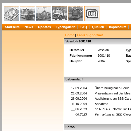
Startseite
News
Updates
Typengalerie
FAQ
Quellen
Impressum
Home
|
Fahrzeugportrait
Vossloh 1001410
Hersteller
Vossloh
Ty
Fabriknummer
1001410
Bau
Baujahr
2004
Spu
Lebenslauf
17.09.2004
Überführung nach Berlin
21.09.2004
Präsentation auf der Mess
28.09.2004
Auslieferung an SBB Car
11.10.2004
Abnahme
__.06.2023
an NRFAB - Nordic Re-F
__06.2023
Vermietung an SBB Carg
Fotos