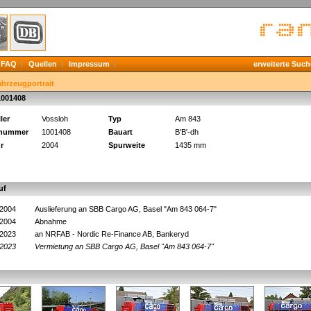
FAQ
Quellen
Impressum
erweiterte Such
ahrzeugportrait
1001408
ler
Vossloh
Typ
Am 843
knummer
1001408
Bauart
B'B'-dh
r
2004
Spurweite
1435 mm
uf
.2004
Auslieferung an SBB Cargo AG, Basel "Am 843 064-7"
.2004
Abnahme
.2023
an NRFAB - Nordic Re-Finance AB, Bankeryd
.2023
Vermietung an SBB Cargo AG, Basel
"Am 843 064-7"