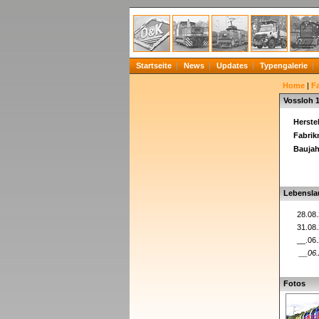
Startseite
News
Updates
Typengalerie
Home
|
F
Vossloh 
Herstel
Fabri
Baujah
Lebensla
28.08
31.08
__.06
__06
Fotos