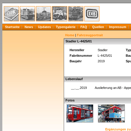
Startseite
News
Updates
Typengalerie
FAQ
Quellen
Impressum
Home
|
Fahrzeugportrait
Stadler L-4425/01
Hersteller
Stadler
Ty
Fabriknummer
L-4425/01
Bau
Baujahr
2019
Spu
Lebenslauf
__.__.2019
Auslieferung an AB - Ap
Fotos
Ergänzungen zu