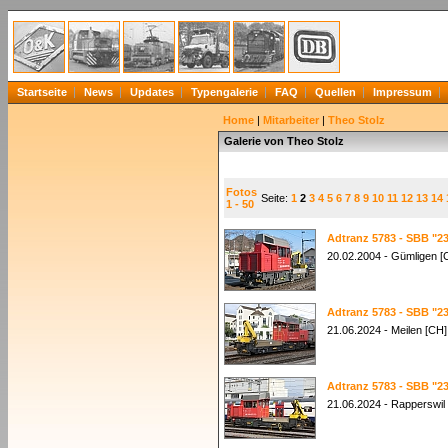
Startseite
News
Updates
Typengalerie
FAQ
Quellen
Impressum
Home
|
Mitarbeiter
|
Theo Stolz
Galerie von Theo Stolz
Fotos
Seite:
1
2
3
4
5
6
7
8
9
10
11
12
13
14
1 - 50
Adtranz 5783 - SBB "23
20.02.2004 - Gümligen [
Adtranz 5783 - SBB "23
21.06.2024 - Meilen [CH]
Adtranz 5783 - SBB "23
21.06.2024 - Rapperswil