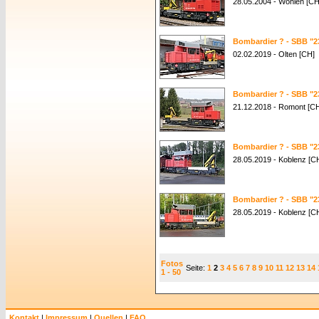
28.05.2004 - Wohlen [CH
Bombardier ? - SBB "2
02.02.2019 - Olten [CH]
Bombardier ? - SBB "2
21.12.2018 - Romont [C
Bombardier ? - SBB "2
28.05.2019 - Koblenz [C
Bombardier ? - SBB "2
28.05.2019 - Koblenz [C
Fotos
Seite:
1
2
3
4
5
6
7
8
9
10
11
12
13
14
1 - 50
Kontakt
|
Impressum
|
Quellen
|
FAQ