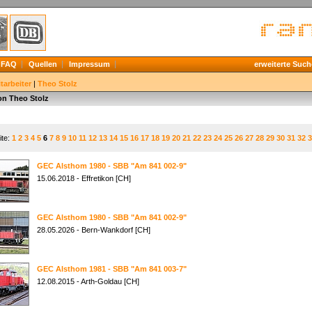
FAQ
Quellen
Impressum
erweiterte Such
tarbeiter
|
Theo Stolz
on Theo Stolz
ite:
1
2
3
4
5
6
7
8
9
10
11
12
13
14
15
16
17
18
19
20
21
22
23
24
25
26
27
28
29
30
31
32
3
GEC Alsthom 1980 - SBB "Am 841 002-9"
15.06.2018 - Effretikon [CH]
GEC Alsthom 1980 - SBB "Am 841 002-9"
28.05.2026 - Bern-Wankdorf [CH]
GEC Alsthom 1981 - SBB "Am 841 003-7"
12.08.2015 - Arth-Goldau [CH]