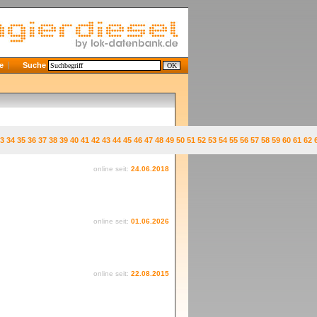
e
Suche
3
34
35
36
37
38
39
40
41
42
43
44
45
46
47
48
49
50
51
52
53
54
55
56
57
58
59
60
61
62
online seit:
24.06.2018
online seit:
01.06.2026
online seit:
22.08.2015