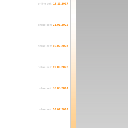
online seit:
18.11.2017
online seit:
21.01.2022
online seit:
16.02.2025
online seit:
19.03.2022
online seit:
30.05.2014
online seit:
06.07.2014