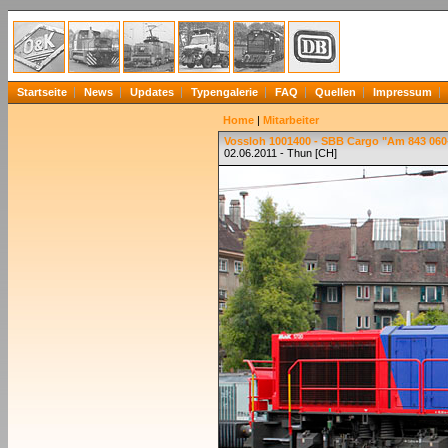
Startseite
News
Updates
Typengalerie
FAQ
Quellen
Impressum
Home
|
Mitarbeiter
Vossloh 1001400 - SBB Cargo "Am 843 060
02.06.2011 - Thun [CH]