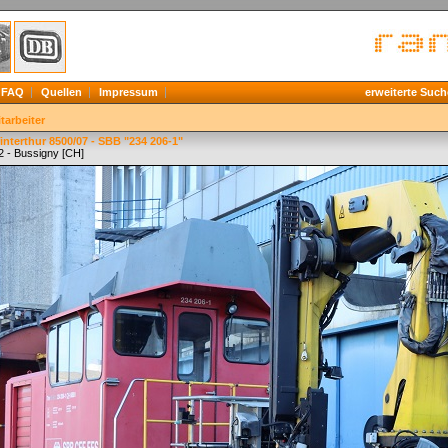
FAQ
Quellen
Impressum
erweiterte Such
tarbeiter
interthur 8500/07 - SBB "234 206-1"
2 - Bussigny [CH]