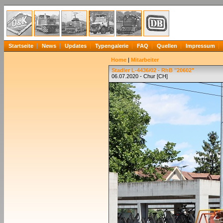
Startseite
News
Updates
Typengalerie
FAQ
Quellen
Impressum
Home
|
Mitarbeiter
Stadler L-4436/02 - RhB "20602"
06.07.2020 - Chur [CH]