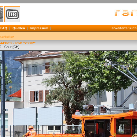
FAQ
Quellen
Impressum
erweiterte Such
tarbeiter
-4436/02 - RhB "20602"
0 - Chur [CH]