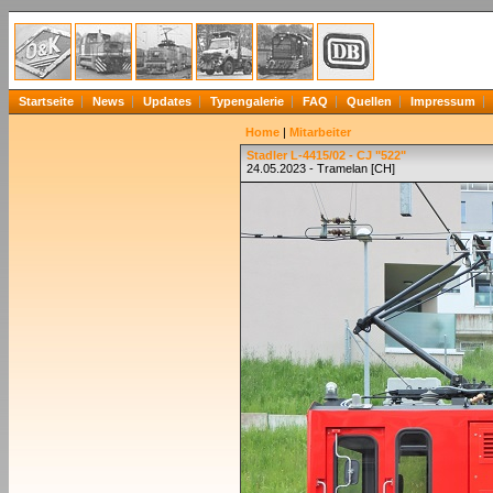
Startseite
News
Updates
Typengalerie
FAQ
Quellen
Impressum
Home
|
Mitarbeiter
Stadler L-4415/02 - CJ "522"
24.05.2023 - Tramelan [CH]