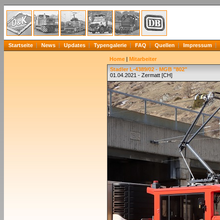
Startseite
News
Updates
Typengalerie
FAQ
Quellen
Impressum
Home
|
Mitarbeiter
Stadler L-4389/02 - MGB "802"
01.04.2021 - Zermatt [CH]