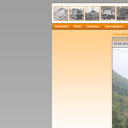
Startseite
News
Updates
Typengalerie
Home
|
Mi
RACO 191
03.09.201