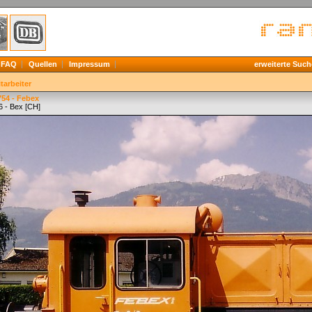
FAQ
Quellen
Impressum
erweiterte Such
tarbeiter
754 - Febex
6 - Bex [CH]