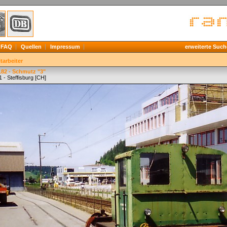
FAQ
Quellen
Impressum
erweiterte Such
tarbeiter
182 - Schmutz "3"
 - Steffisburg [CH]