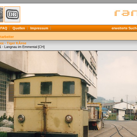
FAQ
Quellen
Impressum
erweiterte Such
tarbeiter
xx - Tiger KÃ¤se
1 - Langnau im Emmental [CH]