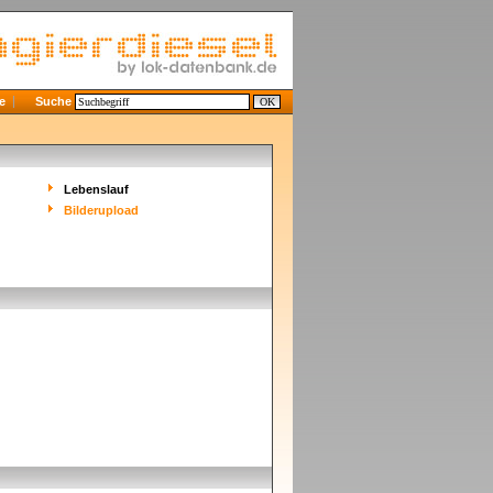
e
Suche
Lebenslauf
Bilderupload
]