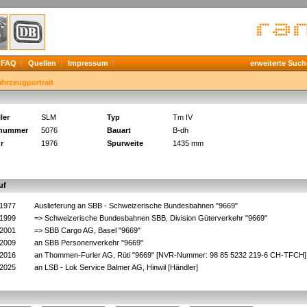
FAQ
Quellen
Impressum
erweiterte Such
ahrzeugportrait
ler
SLM
Typ
Tm IV
knummer
5076
Bauart
B-dh
r
1976
Spurweite
1435 mm
uf
.1977
Auslieferung an SBB - Schweizerische Bundesbahnen "9669"
.1999
=> Schweizerische Bundesbahnen SBB, Division Güterverkehr "9669"
.2001
=> SBB Cargo AG, Basel "9669"
.2009
an SBB Personenverkehr "9669"
.2016
an Thommen-Furler AG, Rüti "9669" [NVR-Nummer: 98 85 5232 219-6 CH-TFCH
.2025
an LSB - Lok Service Balmer AG, Hinwil [Händler]