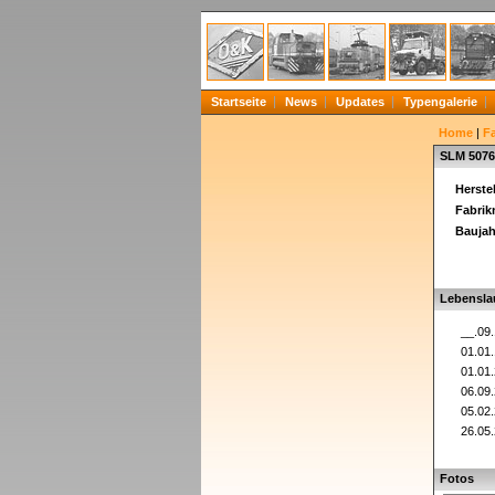
Startseite
News
Updates
Typengalerie
Home
|
F
SLM 5076
Herstel
Fabri
Baujah
Lebensla
__.09
01.01
01.01
06.09
05.02
26.05
Fotos