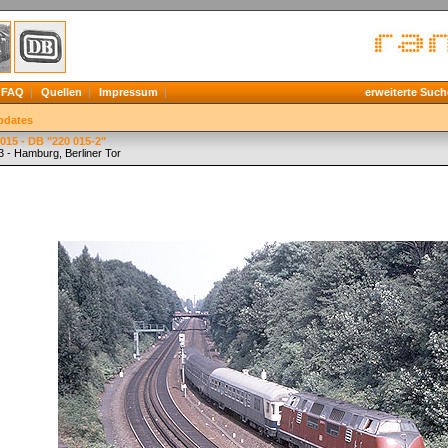
FAQ
Quellen
Impressum
erweiterte Such
pdates
015 - DB "220 015-2"
3 - Hamburg, Berliner Tor