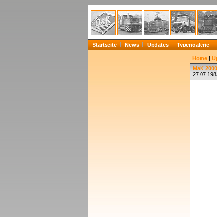
Startseite
News
Updates
Typengalerie
Home
|
U
MaK 2000
27.07.198