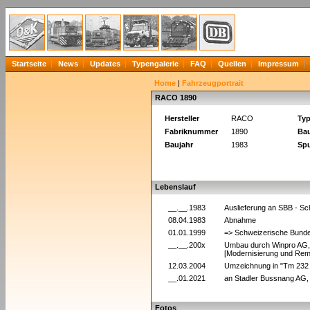
Startseite
News
Updates
Typengalerie
FAQ
Quellen
Impressum
Home
|
Fahrzeugportrait
RACO 1890
Hersteller
RACO
Ty
Fabriknummer
1890
Bau
Baujahr
1983
Spu
Lebenslauf
__.__.1983
Auslieferung an SBB - S
08.04.1983
Abnahme
01.01.1999
=> Schweizerische Bunde
__.__.200x
Umbau durch Winpro AG,
[Modernisierung und Remo
12.03.2004
Umzeichnung in "Tm 232
__.01.2021
an Stadler Bussnang AG
Fotos