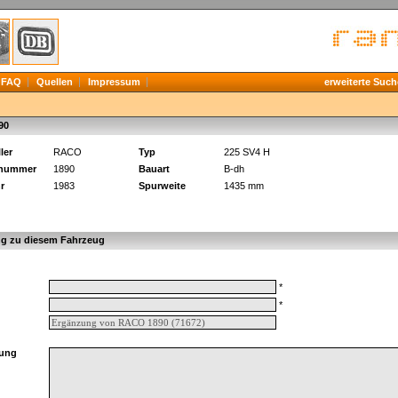
FAQ
Quellen
Impressum
erweiterte Such
90
ler
RACO
Typ
225 SV4 H
knummer
1890
Bauart
B-dh
r
1983
Spurweite
1435 mm
g zu diesem Fahrzeug
*
*
ung