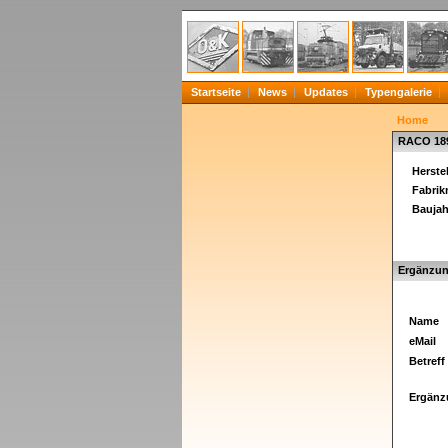
Startseite
News
Updates
Typengalerie
Home
RACO 18
Herstel
Fabri
Baujah
Ergänzun
Name
eMail
Betreff
Ergänz