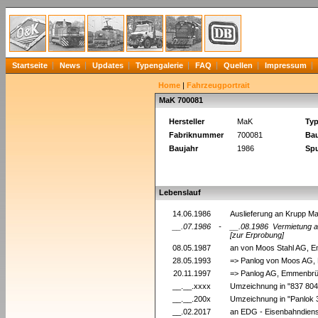
Startseite
News
Updates
Typengalerie
FAQ
Quellen
Impressum
Home
|
Fahrzeugportrait
MaK 700081
Hersteller
MaK
Ty
Fabriknummer
700081
Bau
Baujahr
1986
Spu
Lebenslauf
14.06.1986
Auslieferung an Krupp M
__.07.1986
-
__.08.1986
Vermietung a
[zur Erprobung]
08.05.1987
an von Moos Stahl AG,
28.05.1993
=> Panlog von Moos AG
20.11.1997
=> Panlog AG, Emmenbrüc
__.__.xxxx
Umzeichnung in "837 80
__.__.200x
Umzeichnung in "Panlok 
__.02.2017
an EDG - Eisenbahndien