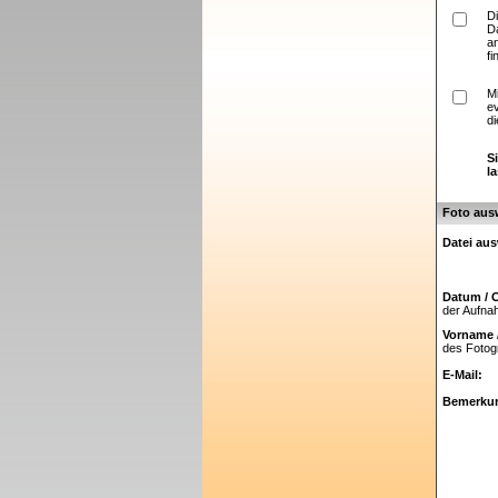
D
D
a
fi
M
e
di
S
l
Foto aus
Datei au
Datum / O
der Aufn
Vorname 
des Fotog
E-Mail:
Bemerku