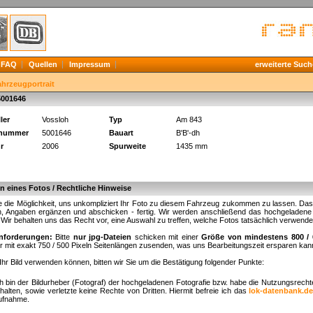
FAQ
Quellen
Impressum
erweiterte Such
ahrzeugportrait
5001646
ler
Vossloh
Typ
Am 843
knummer
5001646
Bauart
B'B'-dh
r
2006
Spurweite
1435 mm
 eines Fotos / Rechtliche Hinweise
 die Möglichkeit, uns unkompliziert Ihr Foto zu diesem Fahrzeug zukommen zu lassen. Das fu
, Angaben ergänzen und abschicken - fertig. Wir werden anschließend das hochgeladene B
. Wir behalten uns das Recht vor, eine Auswahl zu treffen, welche Fotos tatsächlich verwend
nforderungen:
Bitte
nur jpg-Dateien
schicken mit einer
Größe von mindestens 800 / 
r mit exakt 750 / 500 Pixeln Seitenlängen zusenden, was uns Bearbeitungszeit ersparen kan
Ihr Bild verwenden können, bitten wir Sie um die Bestätigung folgender Punkte:
ch bin der Bildurheber (Fotograf) der hochgeladenen Fotografie bzw. habe die Nutzungsrech
halten, sowie verletzte keine Rechte von Dritten. Hiermit befreie ich das
lok-datenbank.d
ufnahme.