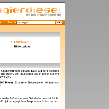
e
Suche
Lebenslauf
Bilderupload
nktioniert ganz einfach: Datei auf der Festplatte
ild prüfen, ggf. bearbeiten und in unser System
et werden.
600 Pixeln
. Erfahrene Bildbearbeiter können uns
n.
te an der Aufnahme vom Bildurheber ausdrücklich
e
-Projekt von jeglichen Ansprüchen Dritter an der