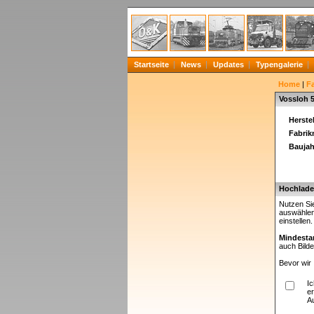
Startseite
News
Updates
Typengalerie
Home
|
F
Vossloh 
Herstel
Fabri
Baujah
Hochladen
Nutzen Sie
auswählen
einstellen
Mindesta
auch Bilde
Bevor wir 
I
er
A