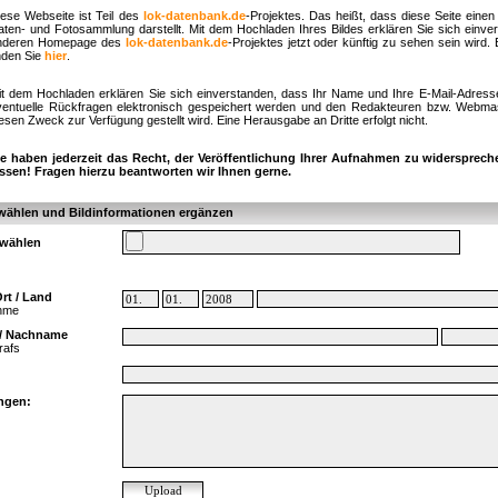
iese Webseite ist Teil des
lok-datenbank.de
-Projektes. Das heißt, dass diese Seite einen 
aten- und Fotosammlung darstellt. Mit dem Hochladen Ihres Bildes erklären Sie sich einve
nderen Homepage des
lok-datenbank.de
-Projektes jetzt oder künftig zu sehen sein wird.
nden Sie
hier
.
it dem Hochladen erklären Sie sich einverstanden, dass Ihr Name und Ihre E-Mail-Adress
ventuelle Rückfragen elektronisch gespeichert werden und den Redakteuren bzw. Webmast
esen Zweck zur Verfügung gestellt wird. Eine Herausgabe an Dritte erfolgt nicht.
ie haben jederzeit das Recht, der Veröffentlichung Ihrer Aufnahmen zu widersprech
assen! Fragen hierzu beantworten wir Ihnen gerne.
wählen und Bildinformationen ergänzen
swählen
rt / Land
ahme
/ Nachname
rafs
ngen: