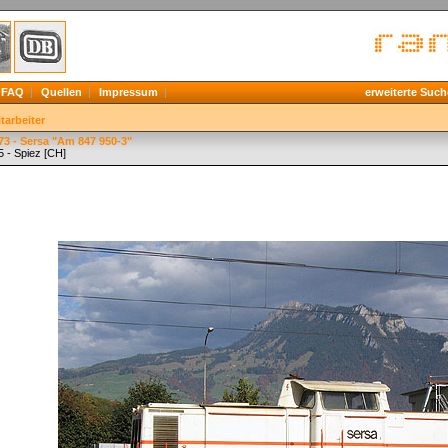
FAQ
Quellen
Impressum
erweiterte Such
tarbeiter
3 - Sersa "Am 847 950-3"
5 - Spiez [CH]