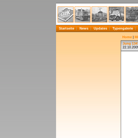
Startseite
News
Updates
Typengalerie
Home
|
Mi
Jung 1347
22.10.200