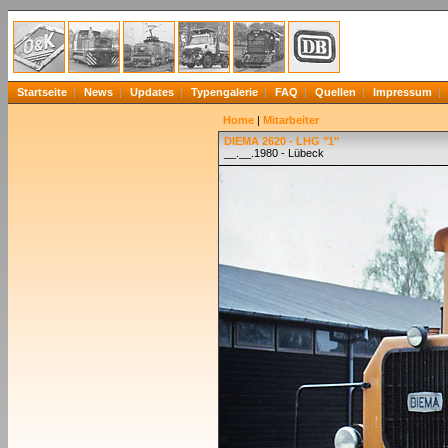
Startseite
News
Updates
Typengalerie
FAQ
Quellen
Impressum
Home
|
Mitarbeiter
DIEMA 2620 - LHG "1"
__.__.1980 - Lübeck