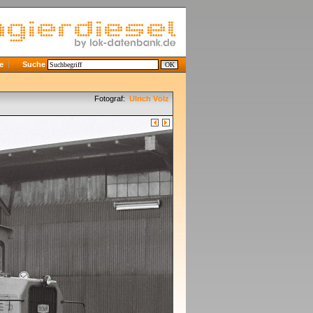
e
Suche
Fotograf:
Ulrich Völz