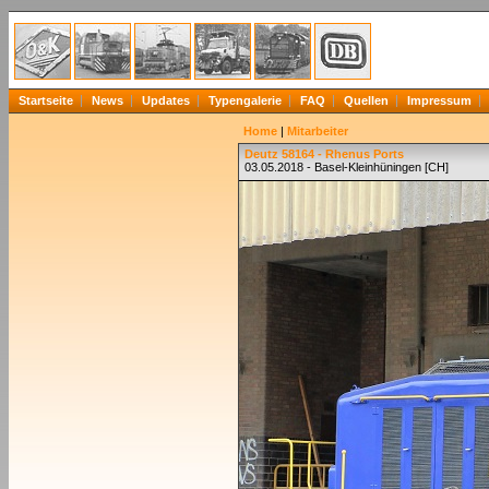
Startseite
News
Updates
Typengalerie
FAQ
Quellen
Impressum
Home
|
Mitarbeiter
Deutz 58164 - Rhenus Ports
03.05.2018 - Basel-Kleinhüningen [CH]