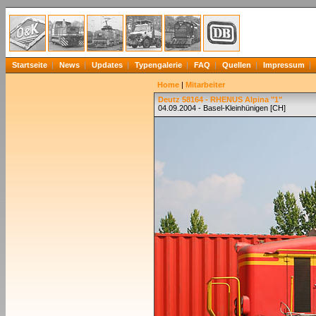
Startseite
News
Updates
Typengalerie
FAQ
Quellen
Impressum
Home
|
Mitarbeiter
Deutz 58164 - RHENUS Alpina "1"
04.09.2004 - Basel-Kleinhünigen [CH]