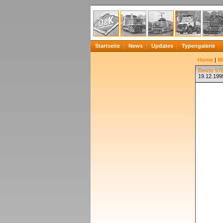
Startseite
News
Updates
Typengalerie
Home
|
Mi
Deutz 578
19.12.1995