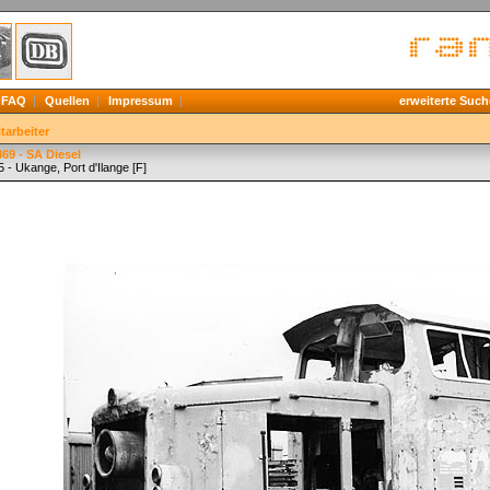
FAQ
Quellen
Impressum
erweiterte Such
tarbeiter
69 - SA Diesel
 - Ukange, Port d'Ilange [F]