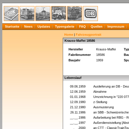
Startseite
News
Updates
Typengalerie
FAQ
Quellen
Impressum
Home
|
Fahrzeugportrait
Krauss-Maffei 18586
Hersteller
Krauss-Maffei
Ty
Fabriknummer
18586
Bau
Baujahr
1959
Spu
Lebenslauf
09.06.1959
Auslieferung an DB - De
12.06.1959
Abnahme
01.01.1968
Umzeichnung in "220 07
12.09.1980
z-Stellung
21.12.1980
Ausmusterung
26.11.1986
an SBB - Schweizerisch
__.__.1986
Aufarbeitung bei RBG - 
__.__.1997
Außerdienststellung [Abs
__.__.2000
an CTT - ClassicTrainTo