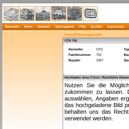
Startseite
News
Updates
Typengalerie
FAQ
Quellen
Impressum
Home
|
Fahrzeugportrait
CFD 702
Hersteller
CFD
Ty
Fabriknummer
702
Bau
Baujahr
1997
Spu
Hochladen eines Fotos / Rechtliche Hinwe
Nutzen Sie die Möglich
zukommen zu lassen. Da
auswählen, Angaben ergä
das hochgeladene Bild pr
behalten uns das Recht 
verwendet werden.