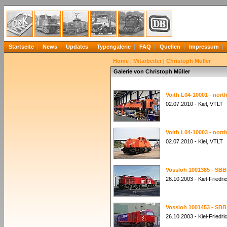
Startseite
News
Updates
Typengalerie
FAQ
Quellen
Impressum
Home
|
Mitarbeiter
|
Christoph Müller
Galerie von Christoph Müller
Voith L04-10001 - north
02.07.2010 - Kiel, VTLT
Voith L04-10003 - north
02.07.2010 - Kiel, VTLT
Vossloh 1001385 - SBB
26.10.2003 - Kiel-Fried
Vossloh 1001453 - SBB
26.10.2003 - Kiel-Fried