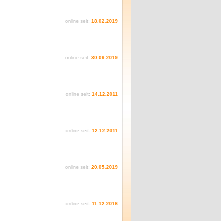
online seit:
18.02.2019
online seit:
30.09.2019
online seit:
14.12.2011
online seit:
12.12.2011
online seit:
20.05.2019
online seit:
11.12.2016