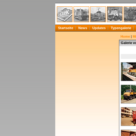
Startseite
News
Updates
Typengalerie
Home
|
Mi
Galerie v