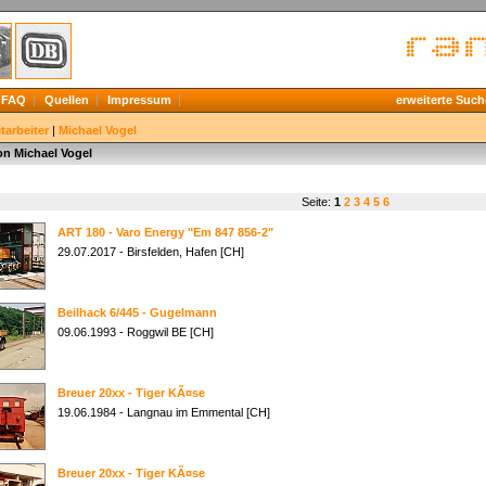
FAQ
Quellen
Impressum
erweiterte Such
tarbeiter
|
Michael Vogel
on Michael Vogel
Seite:
1
2
3
4
5
6
ART 180 - Varo Energy "Em 847 856-2"
29.07.2017 - Birsfelden, Hafen [CH]
Beilhack 6/445 - Gugelmann
09.06.1993 - Roggwil BE [CH]
Breuer 20xx - Tiger KÃ¤se
19.06.1984 - Langnau im Emmental [CH]
Breuer 20xx - Tiger KÃ¤se