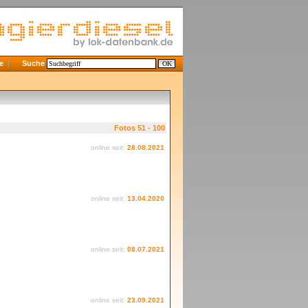
e
Suche
Fotos 51 - 100
online seit:
28.08.2021
online seit:
13.04.2020
online seit:
08.07.2021
online seit:
23.09.2021