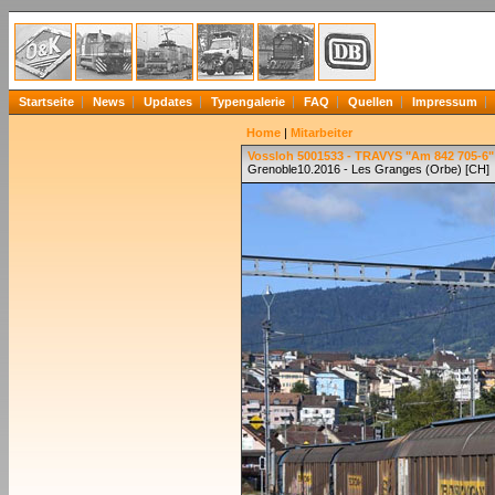
Startseite
News
Updates
Typengalerie
FAQ
Quellen
Impressum
Home
|
Mitarbeiter
Vossloh 5001533 - TRAVYS "Am 842 705-6"
Grenoble10.2016 - Les Granges (Orbe) [CH]