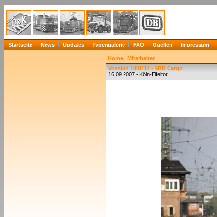
Startseite
News
Updates
Typengalerie
FAQ
Quellen
Impressum
Home
|
Mitarbeiter
Vossloh 1001114 - SBB Cargo
16.09.2007 - Köln-Eifeltor