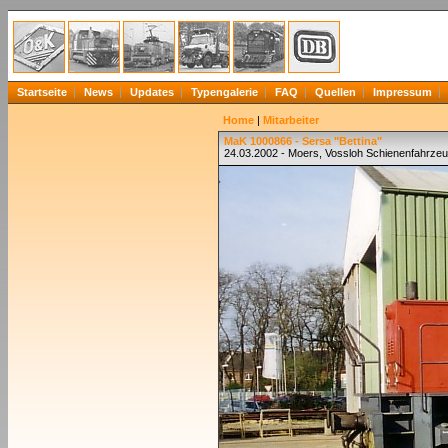
Startseite
News
Updates
Typengalerie
FAQ
Quellen
Impressum
Home
|
Mitarbeiter
MaK 1000866 - Sersa "Bettina"
24.03.2002 - Moers, Vossloh Schienenfahrze