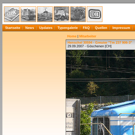
Startseite
News
Updates
Typengalerie
FAQ
Quellen
Impressum
Home
|
Mitarbeiter
Henschel 30594 - Greuter "Tm 237 906-3"
29.09.2007 - Göschenen [CH]