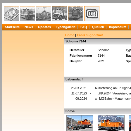
Startseite
News
Updates
Typengalerie
FAQ
Quellen
Impressum
Home
|
Fahrzeugportrait
Schöma 7144
Hersteller
Schöma
Ty
Fabriknummer
7144
Bau
Baujahr
2021
Spu
Lebenslauf
25.03.2021
Auslieferung an Frutige
11.07.2023
-
__.09.2024
Vermietung 
__.09.2024
an MGBahn - Matterhorn
Fotos