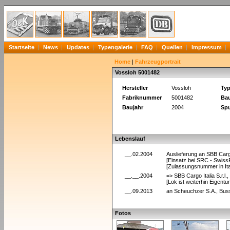
Startseite
News
Updates
Typengalerie
FAQ
Quellen
Impressum
Home
|
Fahrzeugportrait
Vossloh 5001482
Hersteller
Vossloh
Ty
Fabriknummer
5001482
Bau
Baujahr
2004
Spu
Lebenslauf
__.02.2004
Auslieferung an SBB Car
[Einsatz bei SRC - SwissR
[Zulassungsnummer in Ita
__.__.2004
=> SBB Cargo Italia S.r.l
[Lok ist weiterhin Eigen
__.09.2013
an Scheuchzer S.A., Bus
Fotos