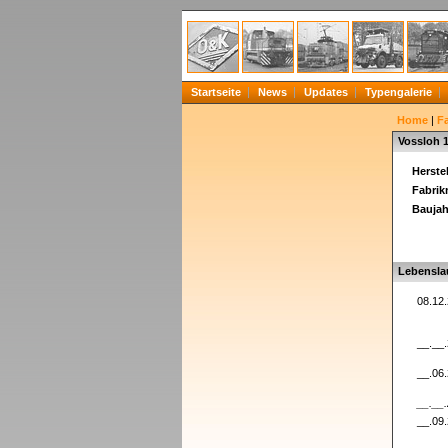
Startseite
News
Updates
Typengalerie
Home
|
F
Vossloh 
Herstel
Fabri
Baujah
Lebensla
08.12
__.__
__.06
__.__
__.09