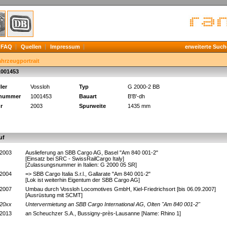
FAQ
Quellen
Impressum
erweiterte Such
ahrzeugportrait
1001453
ler
Vossloh
Typ
G 2000-2 BB
knummer
1001453
Bauart
B'B'-dh
r
2003
Spurweite
1435 mm
uf
.2003
Auslieferung an SBB Cargo AG, Basel "Am 840 001-2"
[Einsatz bei SRC - SwissRailCargo Italy]
[Zulassungsnummer in Italien: G 2000 05 SR]
.2004
=> SBB Cargo Italia S.r.l., Gallarate "Am 840 001-2"
[Lok ist weiterhin Eigentum der SBB Cargo AG]
.2007
Umbau durch Vossloh Locomotives GmbH, Kiel-Friedrichsort [bis 06.09.2007]
[Ausrüstung mit SCMT]
.20xx
Untervermietung an SBB Cargo International AG, Olten
"Am 840 001-2"
.2013
an Scheuchzer S.A., Bussigny-près-Lausanne [Name: Rhino 1]