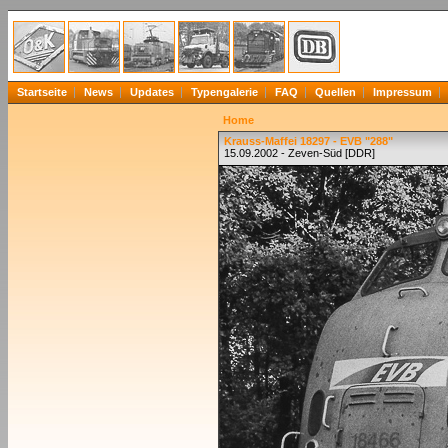
Startseite
News
Updates
Typengalerie
FAQ
Quellen
Impressum
Home
Krauss-Maffei 18297 - EVB "288"
15.09.2002 - Zeven-Süd [DDR]