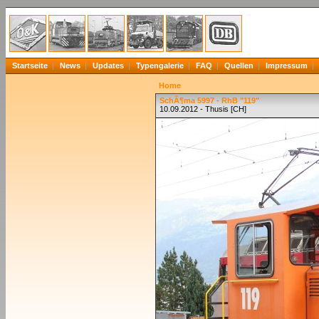
Startseite
News
Updates
Typengalerie
FAQ
Quellen
Impressum
Home
SchÃ¶ma 5997 - RhB "119"
10.09.2012 - Thusis [CH]